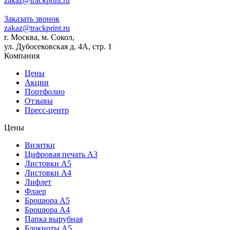
zakaz@trackprint.ru
Заказать звонок
zakaz@trackprint.ru
г. Москва, м. Сокол,
ул. Дубосековская д. 4А, стр. 1
Компания
Цены
Акции
Портфолио
Отзывы
Пресс-центр
Цены
Визитки
Цифровая печать А3
Листовки А5
Листовки А4
Лифлет
Флаер
Брошюра А5
Брошюра А4
Папка вырубная
Блокноты А5