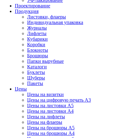
УФ-лакирование
Проектирование
Продукция
Листовки, флаеры
Индивидуальная упаковка
Журналы
Лифлеты
Кубарики
Коробки
Блокноты
Брошюры
Папки вырубные
Каталоги
Буклеты
Шуберы
Пакеты
Цены
Цены на визитки
Цены на цифровую печать А3
Цены на листовки А5
Цены на листовки А4
Цены на лифлеты
Цены на флаеры
Цены на брошюры А5
Цены на брошюры А4